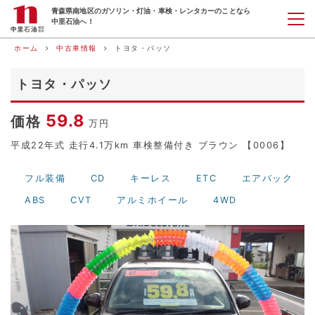
青森県南地区のガソリン・灯油・車検・レンタカーのことなら
中里石油へ！
ホーム
中古車情報
トヨタ・パッソ
トヨタ・パッソ
59.8
価格
万円
平成22年式
走行4.1万km
車検整備付き
ブラウン
【0006】
フル装備
CD
キーレス
ETC
エアバック
ABS
CVT
アルミホイール
4WD